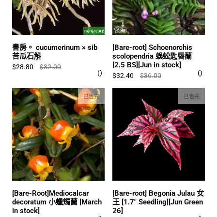
書房。 cucumerinum × sib
[Bare-root] Schoenorchis
苦瓜石斛
scolopendria 蜈蚣匙唇蘭
[2.5 BS][Jun in stock]
$28.80
$32.00
$32.40
$36.00
已售完
已售完
[Bare-root] Begonia Julau 女
[Bare-Root]Mediocalcar
王 [1.7" Seedling][Jun Green
decoratum 小蠟燭蘭 [March
26]
in stock]