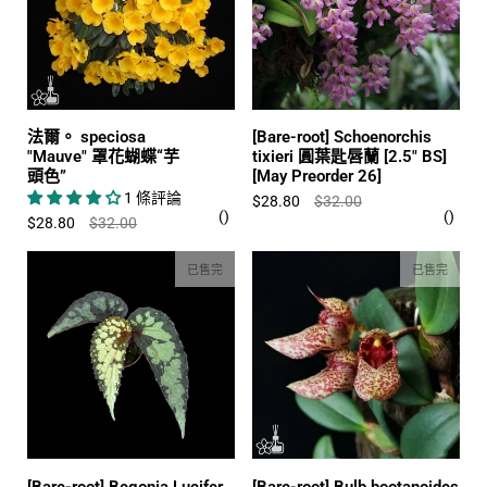
法爾。 speciosa
[Bare-root] Schoenorchis
"Mauve" 罩花蝴蝶“芋
tixieri 圓葉匙唇蘭 [2.5" BS]
頭色”
[May Preorder 26]
1 條評論
$28.80
$32.00
$28.80
$32.00
已售完
已售完
[Bare-root] Begonia Lucifer
[Bare-root] Bulb.bootanoides