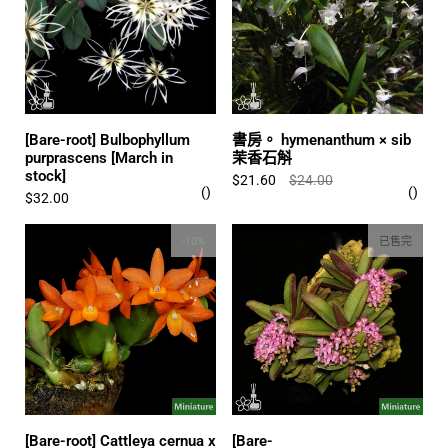
[Bare-root] Bulbophyllum
書房。 hymenanthum × sib
purprascens [March in
茉香石斛
stock]
$21.60
$24.00
$32.00
-10%
已售完
[Bare-root] Cattleya cernua x
[Bare-