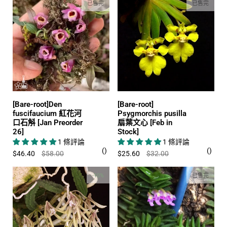
已售完
已售完
[Bare-root]Den
[Bare-root]
fuscifaucium 紅花河
Psygmorchis pusilla
口石斛 [Jan Preorder
扇葉文心 [Feb in
26]
Stock]
1 條評論
1 條評論
$46.40
$58.00
$25.60
$32.00
-10%
已售完