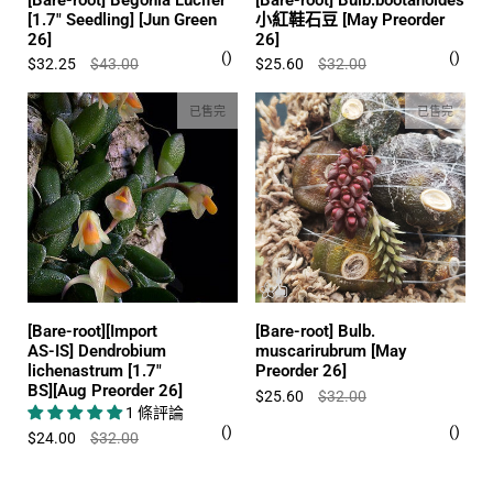
[1.7" Seedling] [Jun Green
小紅鞋石豆 [May Preorder
26]
26]
$32.25
$43.00
$25.60
$32.00
已售完
已售完
[Bare-root][Import
[Bare-root] Bulb.
AS-IS] Dendrobium
muscarirubrum [May
lichenastrum [1.7"
Preorder 26]
BS][Aug Preorder 26]
$25.60
$32.00
1 條評論
$24.00
$32.00