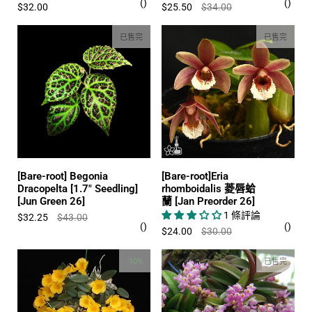
$25.50
$34.00
$32.00
已售完
已售完
[Bare-root] Begonia
[Bare-root]Eria
Dracopelta [1.7" Seedling]
rhomboidalis 菱唇蛤
[Jun Green 26]
蘭 [Jan Preorder 26]
1 條評論
$32.25
$43.00
$24.00
$30.00
-10%
已售完