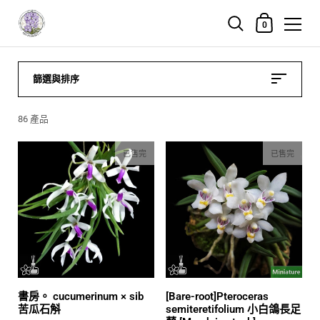
購物車
0
跳至內容
篩選與排序
86 產品
已售完
已售完
書房。 cucumerinum × sib
[Bare-root]Pteroceras
苦瓜石斛
semiteretifolium 小白鴿長足