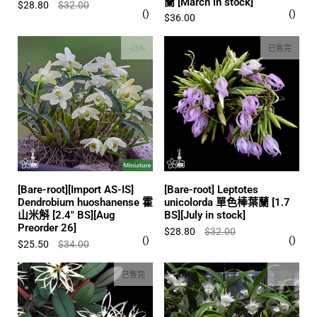
蘭 [March in stock]
$28.80
$32.00
$36.00
-25%
已售完
[Bare-root][Import AS-IS]
[Bare-root] Leptotes
Dendrobium huoshanense 霍
unicolorda 單色棒葉蘭 [1.7
山米斛 [2.4" BS][Aug
BS][July in stock]
Preorder 26]
$28.80
$32.00
$25.50
$34.00
已售完
-10%