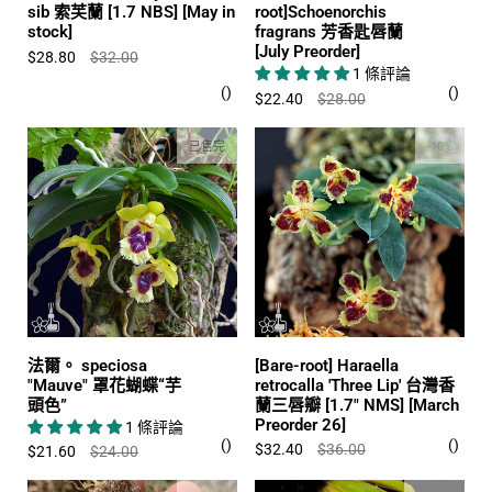
sib 索芙蘭 [1.7 NBS] [May in
root]Schoenorchis
stock]
fragrans 芳香匙唇蘭
[July Preorder]
$28.80
$32.00
1 條評論
$22.40
$28.00
已售完
-10%
法爾。 speciosa
[Bare-root] Haraella
"Mauve" 罩花蝴蝶“芋
retrocalla 'Three Lip' 台灣香
頭色”
蘭三唇瓣 [1.7" NMS] [March
Preorder 26]
1 條評論
$32.40
$36.00
$21.60
$24.00