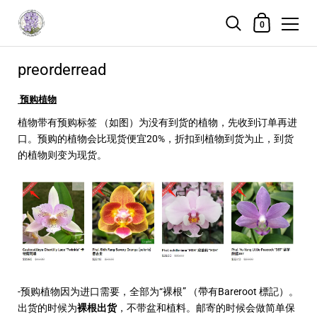
Shopping Cart
0
Skip to content
preorderread
预购植物
植物带有预购标签 （如图）为没有到货的植物，先收到订单再进
口。预购的植物会比现货便宜20%，折扣到植物到货为止，到货
的植物则变为现货。
-预购植物因为进口需要，全部为“裸根” （帶有Bareroot 標記）。
出货的时候为
裸根出货
，不带盆和植料。邮寄的时候会做简单保